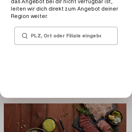
Deklaration
RAHM (Schweiz), EIER (aus Bodenhaltung),
Zucker (Schweiz), WEIZENmehl, Zucker,
WEIZENmehl (Schweiz), Wasser, Rapsöl, Palmöl,
MILCH (Schweiz) 1,6%, MagerMILCHpulver,
modifizierte Kartoffelstärke, Kirsch 0,7%,
Catering Services
Dextrose, BUTTERfett, Modifizierte
Sie planen einen grösseren Event? Der Catering
Wachsmaisstärke: E1412, modifizierte
Service der Migros unterstützt Sie dabei – vom
Maisstärke, Palmfett, Kochsalz jodiert, Olivenöl,
Tasting bis hin zur Planung und Umsetzung.
Farbstoff: E170, Emulgator: E470b,
WEIZENstärke, Stabilisator: E450a, Stabilisator:
E401, Emulgator: E472a, Kochsalz, Aroma,
Emulgator: E471, Backtriebmittel: E450, Salfett,
Farbstoff: E101, Farbstoff: E160b,
Backtriebmittel: E500, Feuchthaltemittel