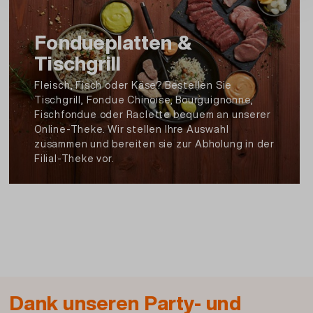
Zitronensäure, Konservierungsstoff: E202,
Säureregulator: E341, Säureregulator: E332
Fondueplatten &
Allergene:
Kann Haselnüsse enthalten.
Tischgrill
Fleisch, Fisch oder Käse? Bestellen Sie
Artikel Nr.: 113575610000
Tischgrill, Fondue Chinoise, Bourguignonne,
Fischfondue oder Raclette bequem an unserer
Online-Theke. Wir stellen Ihre Auswahl
zusammen und bereiten sie zur Abholung in der
Beschreibung und Zutaten drucken
Filial-Theke vor.
Dank unseren Party- und