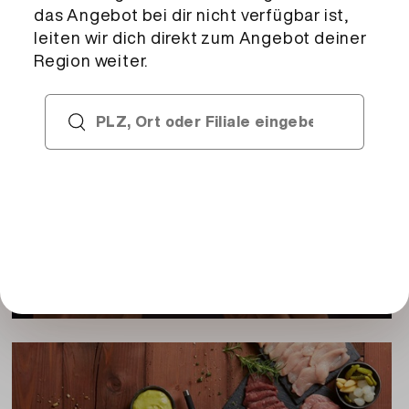
Deklaration
RAHM (Schweiz), Zucker, WEIZENmehl
(Schweiz), EIER (aus Bodenhaltung), Wasser,
WEIZENstärke, Mandarinen 3,6%, HASELNÜSSE,
Zucker (Schweiz), Aroma, MagerMILCHpulver,
Malzmehl (aus GERSTE), Modifizierte
Catering Services
Wachsmaisstärke: E1412, Verdickungsmittel:
Sie planen einen grösseren Event? Der Catering
E415, modifizierte Maisstärke, Backtriebmittel:
Service der Migros unterstützt Sie dabei – vom
E500, Rapsöl, Rapsfett gehärtet,
Tasting bis hin zur Planung und Umsetzung.
Backtriebmittel: E341, Stabilisator: E450a,
Backtriebmittel: E450, WEIZENprotein
Allergene:
Kann Mandeln enthalten.