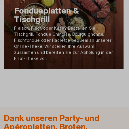
Artikel Nr.: 113341910000
Fondueplatten &
Tischgrill
Beschreibung und Zutaten drucken
Fleisch, Fisch oder Käse? Bestellen Sie
Tischgrill, Fondue Chinoise, Bourguignonne,
Fischfondue oder Raclette bequem an unserer
Online-Theke. Wir stellen Ihre Auswahl
zusammen und bereiten sie zur Abholung in der
Filial-Theke vor.
Dank unseren Party- und
Apéroplatten, Broten,