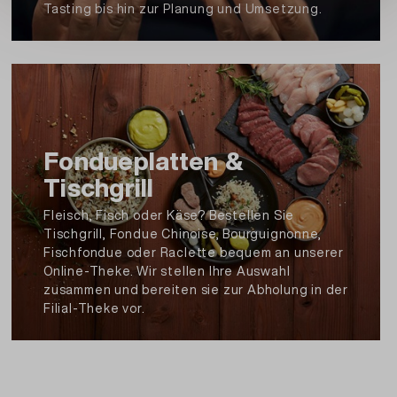
LAKTOSE), Säuerungsmittel: Zitronensäure,
Tasting bis hin zur Planung und Umsetzung.
getrocknete Erdbeeren, Malzmehl (aus
GERSTE), Verdickungsmittel: E415,
Rindergelatine, Gelier- und Verdickungsmittel:
Tragant, Kochsalz, MANDELN, Farbstoff: E120,
Trägerstoff: E1520, Backtriebmittel: E500,
Kakaopulver, Maltodextrin, Palmfett gehärtet,
Fondueplatten &
natürliche und naturidentische Aromen,
Sonnenblumenöl, WEIZENprotein,
Tischgrill
Feuchthaltemittel Sorbit, Farbstoff: E100,
Fleisch, Fisch oder Käse? Bestellen Sie
Farbstoff: E160b, Karottenextrakt, Glukosesirup
Tischgrill, Fondue Chinoise, Bourguignonne,
Allergene:
Fischfondue oder Raclette bequem an unserer
Kann Baumnüsse, Erdnüsse, Haselnüsse,
Online-Theke. Wir stellen Ihre Auswahl
Pistazien, Paranüsse, Macadamianüsse,
zusammen und bereiten sie zur Abholung in der
Filial-Theke vor.
Pecanüsse, Cashewkerne enthalten.
Zitronen-Moussefüllung:
Zucker, RAHM (Schweiz), Wasser, WEIZENmehl