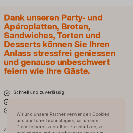
Palmöl, Emulgator: E475, MagerMILCHpulver,
Aroma, Zucker (Schweiz), modifizierte
Dank unseren Party- und
Kartoffelstärke, MILCHprotein (enthält
LAKTOSE), Malzmehl (aus GERSTE),
Apéroplatten, Broten,
Säuerungsmittel: Zitronensäure,
Sandwiches, Torten und
Verdickungsmittel: E415, Gelier- und
Desserts können Sie Ihren
Verdickungsmittel: Tragant, Kochsalz,
Anlass stressfrei geniessen
MANDELN, Farbstoff: E120, Stabilisator: E401,
und genauso unbeschwert
Stabilisator: E450, Trägerstoff: E1520,
Backtriebmittel: E500, Kakaopulver, Palmfett
feiern wie Ihre Gäste.
gehärtet, Sonnenblumenöl, WEIZENprotein,
Feuchthaltemittel Sorbit, Farbstoff: E160b,
Farbstoff: E101, Farbstoff: E100,
Schnell und zuverlässig
Karottenextrakt, Glukosesirup
Frisch von Ihrer Migros
Allergene:
In der ganzen Schweiz
Kann Haselnüsse enthalten
Wir und unsere Partner verwenden Cookies
und ähnliche Technologien, um unsere
Dienste bereitzustellen, zu schützen, zu
Artikel Nr.: 113339910000
Zahlungsmittel