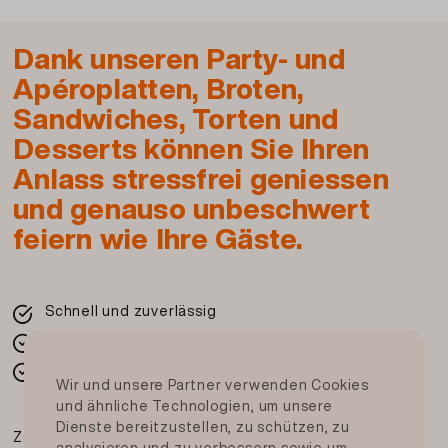
(Schweiz), HASELNÜSSE, MagerMILCHpulver,
MILCHprotein (enthält LAKTOSE), Aroma,
Dank unseren Party- und
modifizierte Kartoffelstärke, Säuerungsmittel:
Zitronensäure, Malzmehl (aus GERSTE),
Apéroplatten, Broten,
Kochsalz, Verdickungsmittel: E415, Gelier- und
Sandwiches, Torten und
Verdickungsmittel: Tragant, MANDELN,
Desserts können Sie Ihren
Farbstoff: E120, Stabilisator: E401, Stabilisator:
Anlass stressfrei geniessen
E450, Trägerstoff: E1520, Backtriebmittel: E500,
und genauso unbeschwert
Kakaopulver, Palmfett gehärtet,
Sonnenblumenöl, WEIZENprotein,
feiern wie Ihre Gäste.
Feuchthaltemittel Sorbit, Farbstoff: E160b,
Farbstoff: E101, Farbstoff: E100,
Karottenextrakt, Glukosesirup
Schnell und zuverlässig
Frisch von Ihrer Migros
Artikel Nr.: 113340410000
In der ganzen Schweiz
Wir und unsere Partner verwenden Cookies
und ähnliche Technologien, um unsere
Dienste bereitzustellen, zu schützen, zu
Zahlungsmittel
Beschreibung und Zutaten drucken